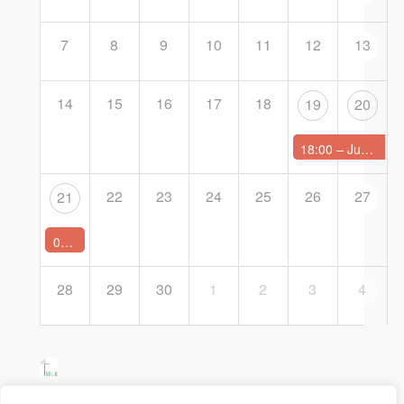
7
8
9
10
11
12
13
14
15
16
17
18
19
20
18:00 –
Jungbläserwochenende in Klitten
22
23
24
25
26
27
21
09:30 –
Regionalkirchentag Lausitz
28
29
30
1
2
3
4
SELK Region Ost