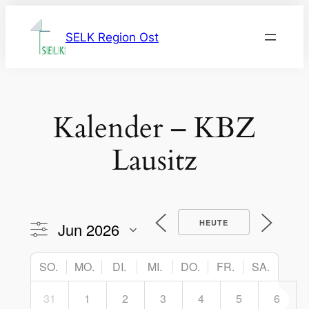
Zum
Inhalt
SELK Region Ost
springen
Kalender – KBZ
Lausitz
HEUTE
SO.
MO.
DI.
MI.
DO.
FR.
SA.
31
1
2
3
4
5
6