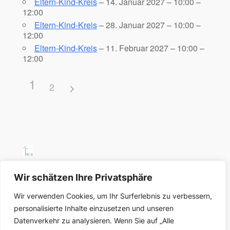
Eltern-Kind-Kreis
– 14. Januar 2027 – 10:00 –
12:00
Eltern-Kind-Kreis
– 28. Januar 2027 – 10:00 –
12:00
Eltern-Kind-Kreis
– 11. Februar 2027 – 10:00 –
12:00
1
2
SELK Region Ost
Wir schätzen Ihre Privatsphäre
Wir verwenden Cookies, um Ihr Surferlebnis zu verbessern,
Region Ost der Selbständigen Evangelisch-
personalisierte Inhalte einzusetzen und unseren
Lutherischen Kirche in Deutschland
Datenverkehr zu analysieren. Wenn Sie auf „Alle