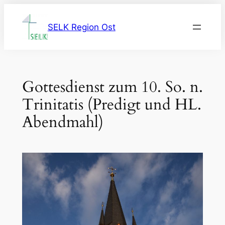
Zum
Inhalt
SELK Region Ost
springen
Gottesdienst zum 10. So. n.
Trinitatis (Predigt und HL.
Abendmahl)