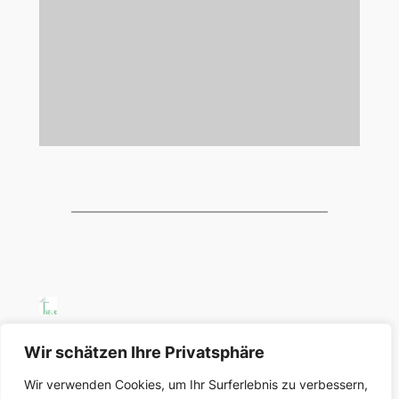
SELK Region Ost
Wir schätzen Ihre Privatsphäre
Wir verwenden Cookies, um Ihr Surferlebnis zu verbessern,
Region Ost der Selbständigen Evangelisch-