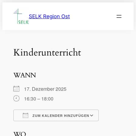
Zum
Inhalt
SELK Region Ost
springen
Kinderunterricht
WANN
17. Dezember 2025
16:30 – 18:00
ZUM KALENDER HINZUFÜGEN
ICS herunterladen
Google Kalen
WO