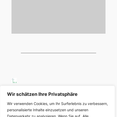
SELK Region Ost
Wir schätzen Ihre Privatsphäre
Wir verwenden Cookies, um Ihr Surferlebnis zu verbessern,
Region Ost der Selbständigen Evangelisch-
personalisierte Inhalte einzusetzen und unseren
Lutherischen Kirche in Deutschland
Datenverkehr zu analysieren. Wenn Sie auf „Alle