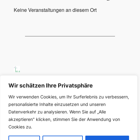
Keine Veranstaltungen an diesem Ort
SELK Region Ost
Wir schätzen Ihre Privatsphäre
Wir verwenden Cookies, um Ihr Surferlebnis zu verbessern,
Region Ost der Selbständigen Evangelisch-
personalisierte Inhalte einzusetzen und unseren
Lutherischen Kirche in Deutschland
Datenverkehr zu analysieren. Wenn Sie auf „Alle
akzeptieren" klicken, stimmen Sie der Anwendung von
Über uns
Datenschutz
Cookies zu.
Gemeinden und Organisationen
Datenschutzerklärung
Impressum