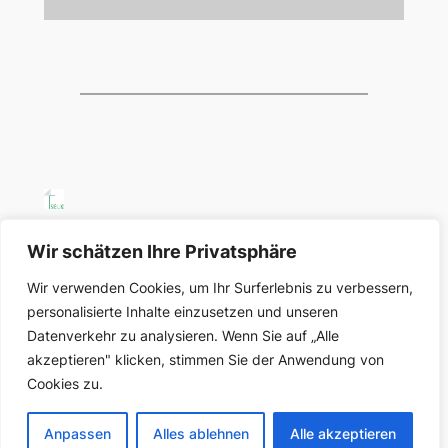
SELK Region Ost
Wir schätzen Ihre Privatsphäre
Wir verwenden Cookies, um Ihr Surferlebnis zu verbessern,
Region Ost der Selbständigen Evangelisch-
personalisierte Inhalte einzusetzen und unseren
Lutherischen Kirche in Deutschland
Datenverkehr zu analysieren. Wenn Sie auf „Alle
akzeptieren" klicken, stimmen Sie der Anwendung von
Über uns
Datenschutz
Cookies zu.
Gemeinden und Organisationen
Datenschutzerklärung
Impressum
Anpassen
Alles ablehnen
Alle akzeptieren