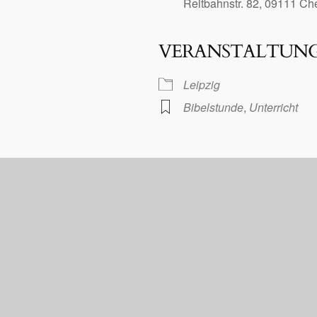
Reitbahnstr. 82, 09111 C
VERANSTALTUN
le Kalender
iCalendar
Leipzig
Bibelstunde
,
Unterricht