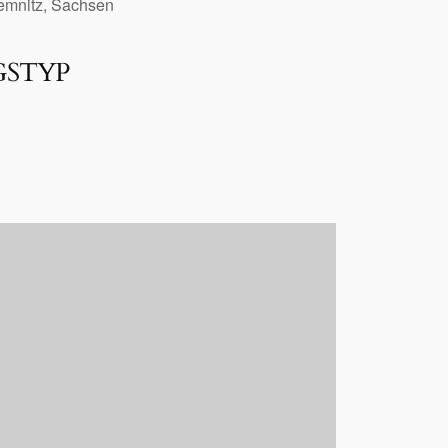
hemnitz, Sachsen
GSTYP
Office 365
Outlook Live