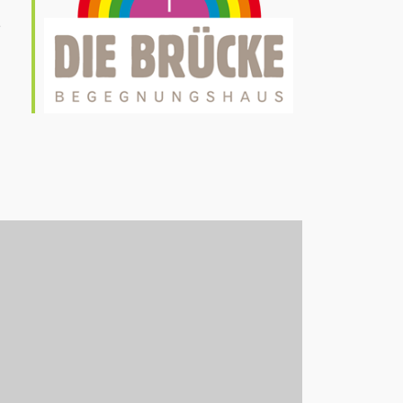
5
Office 365
Outlook Live