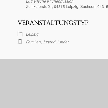
Lutherische Kirchenmission
Zollikoferstr. 21, 04315 Leipzig, Sachsen, 0431
VERANSTALTUNGSTYP
le Kalender
iCalendar
Leipzig
Familien
,
Jugend
,
Kinder