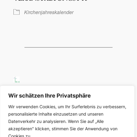
Kirchenjahreskalender
SELK Region Ost
Wir schätzen Ihre Privatsphäre
Wir verwenden Cookies, um Ihr Surferlebnis zu verbessern,
Region Ost der Selbständigen Evangelisch-
personalisierte Inhalte einzusetzen und unseren
Lutherischen Kirche in Deutschland
Datenverkehr zu analysieren. Wenn Sie auf „Alle
akzeptieren" klicken, stimmen Sie der Anwendung von
Über uns
Datenschutz
Cookies zu.