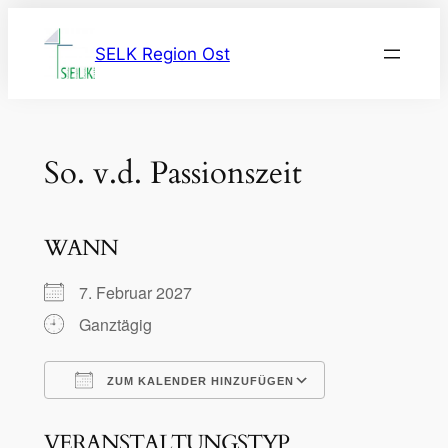
Zum
Inhalt
SELK Region Ost
springen
So. v.d. Passionszeit
WANN
7. Februar 2027
Ganztägig
ZUM KALENDER HINZUFÜGEN
ICS herunterladen
Google Kalen
VERANSTALTUNGSTYP