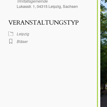
Trinitatisgemeinde
Lukasstr. 1, 04315 Leipzig, Sachsen
VERANSTALTUNGSTYP
le Kalender
iCalendar
Leipzig
Bläser