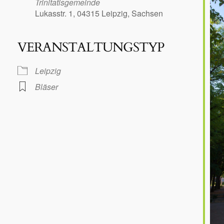
Trinitatisgemeinde
Lukasstr. 1, 04315 Leipzig, Sachsen
VERANSTALTUNGSTYP
le Kalender
iCalendar
Leipzig
Bläser