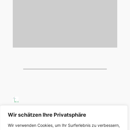
SELK Region Ost
Wir schätzen Ihre Privatsphäre
Wir verwenden Cookies, um Ihr Surferlebnis zu verbessern,
Region Ost der Selbständigen Evangelisch-