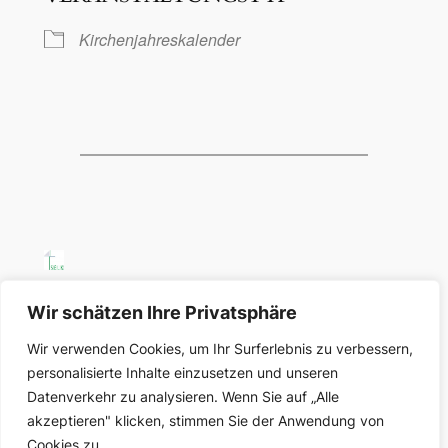
Kirchenjahreskalender
SELK Region Ost
Wir schätzen Ihre Privatsphäre
Wir verwenden Cookies, um Ihr Surferlebnis zu verbessern,
Region Ost der Selbständigen Evangelisch-
personalisierte Inhalte einzusetzen und unseren
Lutherischen Kirche in Deutschland
Datenverkehr zu analysieren. Wenn Sie auf „Alle
akzeptieren" klicken, stimmen Sie der Anwendung von
Über uns
Datenschutz
Cookies zu.