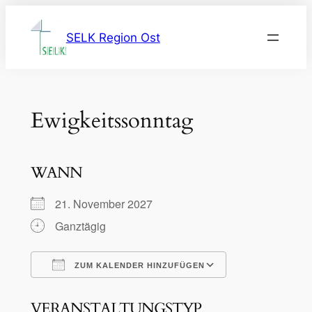
Zum
Inhalt
SELK Region Ost
springen
Ewigkeitssonntag
WANN
21. November 2027
Ganztägig
ZUM KALENDER HINZUFÜGEN
ICS herunterladen
Google Kalen
VERANSTALTUNGSTYP