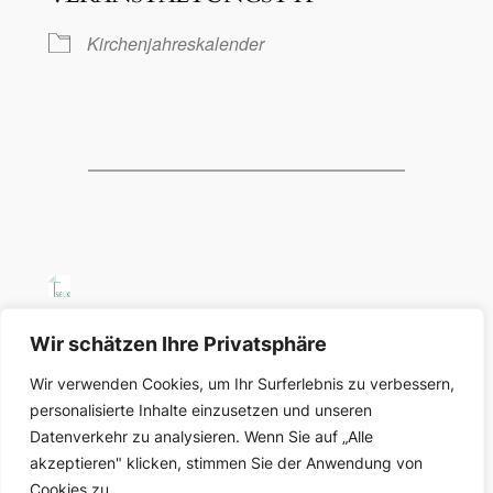
Kirchenjahreskalender
SELK Region Ost
Wir schätzen Ihre Privatsphäre
Wir verwenden Cookies, um Ihr Surferlebnis zu verbessern,
Region Ost der Selbständigen Evangelisch-
personalisierte Inhalte einzusetzen und unseren
Lutherischen Kirche in Deutschland
Datenverkehr zu analysieren. Wenn Sie auf „Alle
akzeptieren" klicken, stimmen Sie der Anwendung von
Über uns
Datenschutz
Cookies zu.