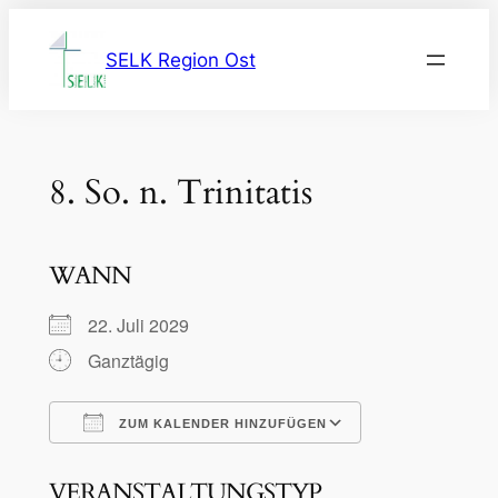
Zum
Inhalt
SELK Region Ost
springen
8. So. n. Trinitatis
WANN
22. Juli 2029
Ganztägig
ZUM KALENDER HINZUFÜGEN
ICS herunterladen
Google Kalen
VERANSTALTUNGSTYP