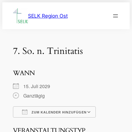
Zum
Inhalt
SELK Region Ost
springen
7. So. n. Trinitatis
WANN
15. Juli 2029
Ganztägig
ZUM KALENDER HINZUFÜGEN
ICS herunterladen
Google Kalen
VERANSTALTUNGSTYP