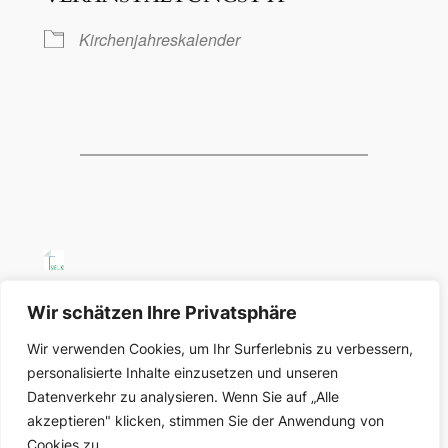
Kirchenjahreskalender
SELK Region Ost
Wir schätzen Ihre Privatsphäre
Wir verwenden Cookies, um Ihr Surferlebnis zu verbessern,
Region Ost der Selbständigen Evangelisch-
personalisierte Inhalte einzusetzen und unseren
Lutherischen Kirche in Deutschland
Datenverkehr zu analysieren. Wenn Sie auf „Alle
akzeptieren" klicken, stimmen Sie der Anwendung von
Über uns
Datenschutz
Cookies zu.