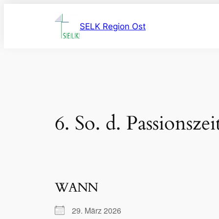
Zum
Inhalt
SELK Region Ost
springen
6. So. d. Passionszei
WANN
29. März 2026