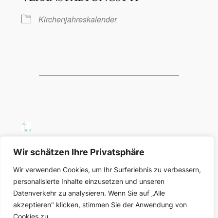
Kirchenjahreskalender
SELK Region Ost
Wir schätzen Ihre Privatsphäre
Wir verwenden Cookies, um Ihr Surferlebnis zu verbessern,
Region Ost der Selbständigen Evangelisch-
personalisierte Inhalte einzusetzen und unseren
Lutherischen Kirche in Deutschland
Datenverkehr zu analysieren. Wenn Sie auf „Alle
akzeptieren" klicken, stimmen Sie der Anwendung von
Über uns
Datenschutz
Cookies zu.