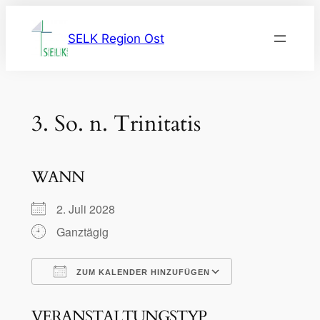
Zum
Inhalt
SELK Region Ost
springen
3. So. n. Trinitatis
WANN
2. Juli 2028
Ganztägig
ZUM KALENDER HINZUFÜGEN
ICS herunterladen
Google Kalen
VERANSTALTUNGSTYP