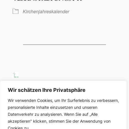
Kirchenjahreskalender
SELK Region Ost
Wir schätzen Ihre Privatsphäre
Wir verwenden Cookies, um Ihr Surferlebnis zu verbessern,
Region Ost der Selbständigen Evangelisch-
personalisierte Inhalte einzusetzen und unseren
Lutherischen Kirche in Deutschland
Datenverkehr zu analysieren. Wenn Sie auf „Alle
akzeptieren" klicken, stimmen Sie der Anwendung von
Über uns
Datenschutz
Cookies zu.