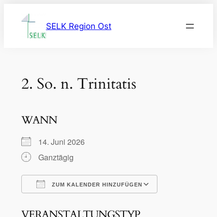
Zum
Inhalt
SELK Region Ost
springen
2. So. n. Trinitatis
WANN
14. Juni 2026
Ganztägig
ZUM KALENDER HINZUFÜGEN
ICS herunterladen
Google Kalen
VERANSTALTUNGSTYP