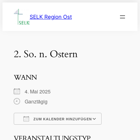
Zum
Inhalt
SELK Region Ost
springen
2. So. n. Ostern
WANN
4. Mai 2025
Ganztägig
ZUM KALENDER HINZUFÜGEN
ICS herunterladen
Google Kalen
VERANSTALTUNGSTYP