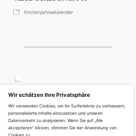
Kirchenjahreskalender
SELK Region Ost
Wir schätzen Ihre Privatsphäre
Wir verwenden Cookies, um Ihr Surferlebnis zu verbessern,
Region Ost der Selbständigen Evangelisch-
personalisierte Inhalte einzusetzen und unseren
Lutherischen Kirche in Deutschland
Datenverkehr zu analysieren. Wenn Sie auf „Alle
akzeptieren" klicken, stimmen Sie der Anwendung von
Über uns
Datenschutz
Cookies zu.