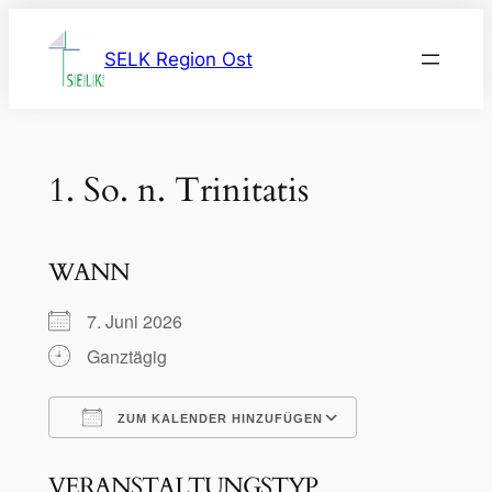
Zum
Inhalt
SELK Region Ost
springen
1. So. n. Trinitatis
WANN
7. Juni 2026
Ganztägig
ZUM KALENDER HINZUFÜGEN
ICS herunterladen
Google Kalen
VERANSTALTUNGSTYP