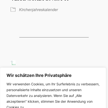
Kirchenjahreskalender
SELK Region Ost
Wir schätzen Ihre Privatsphäre
Wir verwenden Cookies, um Ihr Surferlebnis zu verbessern,
Region Ost der Selbständigen Evangelisch-
personalisierte Inhalte einzusetzen und unseren
Lutherischen Kirche in Deutschland
Datenverkehr zu analysieren. Wenn Sie auf „Alle
akzeptieren" klicken, stimmen Sie der Anwendung von
Über uns
Datenschutz
Cookies zu.