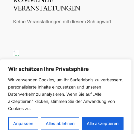
KOMMENDE
VERANSTALTUNGEN
Keine Veranstaltungen mit diesem Schlagwort
SELK Region Ost
Wir schätzen Ihre Privatsphäre
Wir verwenden Cookies, um Ihr Surferlebnis zu verbessern,
Region Ost der Selbständigen Evangelisch-
personalisierte Inhalte einzusetzen und unseren
Lutherischen Kirche in Deutschland
Datenverkehr zu analysieren. Wenn Sie auf „Alle
akzeptieren" klicken, stimmen Sie der Anwendung von
Über uns
Datenschutz
Cookies zu.
Gemeinden und Organisationen
Datenschutzerklärung
Impressum
Anpassen
Alles ablehnen
Alle akzeptieren