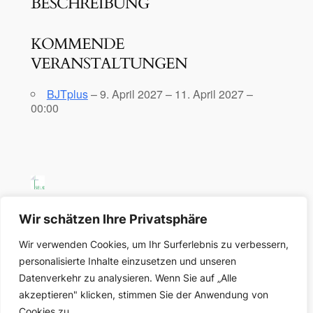
BESCHREIBUNG
KOMMENDE
VERANSTALTUNGEN
BJTplus
– 9. April 2027 – 11. April 2027 –
00:00
SELK Region Ost
Wir schätzen Ihre Privatsphäre
Wir verwenden Cookies, um Ihr Surferlebnis zu verbessern,
Region Ost der Selbständigen Evangelisch-
personalisierte Inhalte einzusetzen und unseren
Lutherischen Kirche in Deutschland
Datenverkehr zu analysieren. Wenn Sie auf „Alle
akzeptieren" klicken, stimmen Sie der Anwendung von
Über uns
Datenschutz
Cookies zu.